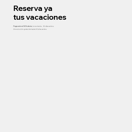
Reserva ya
tus vacaciones
Paga solo el 50% ahora
, lo restante, 30 días antes.
Devolución gratuita hasta 30 días antes.