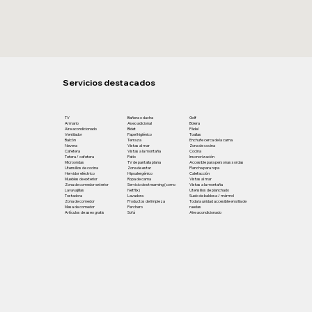
Servicios destacados
TV
Bañera o ducha
Golf
Armario
Aseo adicional
Bolera
Aire acondicionado
Bidet
Pádel
Ventilador
Papel higiénico
Toallas
Balcón
Terraza
Enchufe cerca de la cama
Nevera
Vistas al mar
Zona de cocina
Cafetera
Vistas a la montaña
Cocina
Tetera / cafetera
Patio
Insonorización
Microondas
TV de pantalla plana
Accesible para personas sordas
Utensilios de cocina
Zona de estar
Plancha para ropa
Hervidor eléctrico
Hipoalergénico
Calefacción
Muebles de exterior
Ropa de cama
Vistas al mar
Zona de comedor exterior
Servicio de streaming (como
Vistas a la montaña
Lavavajillas
Netflix)
Utensilios de planchado
Tostadora
Lavadora
Suelo de baldosa / mármol
Zona de comedor
Productos de limpieza
Toda la unidad accesible en silla de
Mesa de comedor
Perchero
ruedas
Artículos de aseo gratis
Sofá
Aire acondicionado