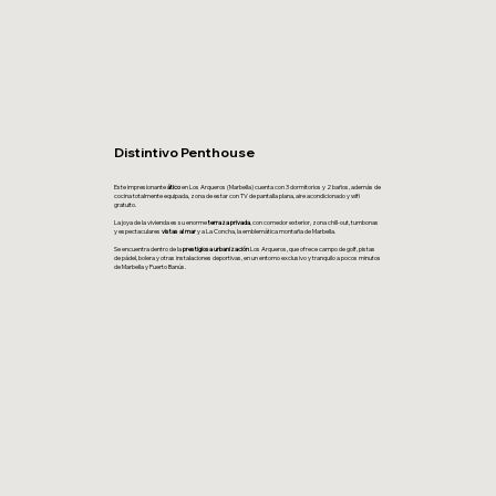
Distintivo Penthouse
Este impresionante
ático
en Los Arqueros (Marbella) cuenta con 3 dormitorios y 2 baños, además de
cocina totalmente equipada, zona de estar con TV de pantalla plana, aire acondicionado y wifi
gratuito.
La joya de la vivienda es su enorme
terraza privada
, con comedor exterior, zona chill-out, tumbonas
y espectaculares
vistas al mar
y a La Concha, la emblemática montaña de Marbella.
Se encuentra dentro de la
prestigiosa urbanización
Los Arqueros, que ofrece campo de golf, pistas
de pádel, bolera y otras instalaciones deportivas, en un entorno exclusivo y tranquilo a pocos minutos
de Marbella y Puerto Banús.