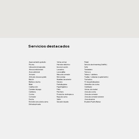
Servicios destacados
Aparcamiento gratuito
Vistas al mar
​Pádel
Piscina
Hervidor eléctrico
Servicio de streaming (Netflix)
Ubicación inmejorable
Insonorización
Sofá
Aire acondicionado
Lavadora
Tendedero
Aseo adicional
Lavavajillas
Terraza
Armario
Mesa de comedor
Tetera / cafetera
Artículos de aseo gratis
Microondas
Toallas / sábanas (suplemento)
Balcón
Muebles de exterior
Tostadora
Bañera o ducha
Nevera
TV de pantalla plana
Bidet
Pantalla plana
Utensilios de cocina
Calefacción
Papel higiénico
Ventilador
Canales de pago
Patio
Vistas a la ciudad
Cafetera
Perchero
Zona de cocina
Cocina
Productos de limpieza
Zona de comedor
Comedor
Ropa de cama
Zona de comedor exterior
Ducha
Salón
Zona de estar
Enchufe cerca de la cama
Secador de pelo
En pleno Puerto Banus
Entrada privada