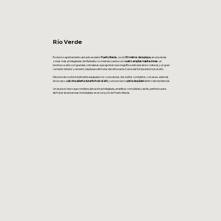
Río Verde
Exclusivo apartamento ubicado en pleno
Puerto Banús
, a solo
50 metros de la playa
, en una de las
zonas más privilegiadas de Marbella. La vivienda cuenta con
cuatro amplias habitaciones
, un
luminoso salón con grandes cristaleras que aportan una magnífica entrada de luz natural, y un gran
comedor interior y exterior, ideal para disfrutar del clima de la Costa del Sol durante todo el año.
Dispone de cocina totalmente equipada con zona de bar, dos baños completos y un aseo, además
de acceso a
piscina abierta durante todo el año
y una exclusiva
pista de pádel
dentro del residencial.
Un espacio único que combina ubicación privilegiada, amplitud, comodidad y estilo, perfecto para
disfrutar de estancias inolvidables en el corazón de Puerto Banús.