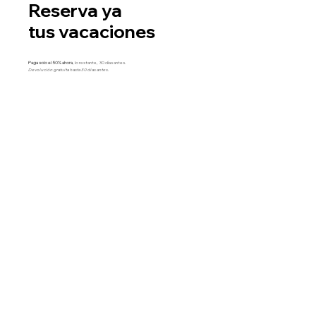
Reserva ya
tus vacaciones
Paga solo el 50% ahora
, lo restante, 30 días antes.
Devolución gratuita hasta 30 días antes.