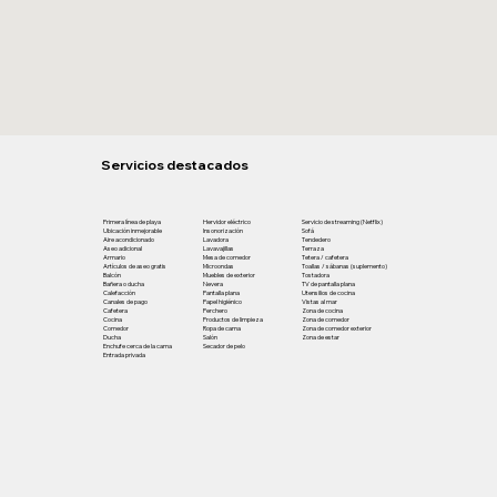
Servicios destacados
Primera línea de playa
Hervidor eléctrico
Servicio de streaming (Netflix)
Ubicación inmejorable
Insonorización
Sofá
Aire acondicionado
Lavadora
Tendedero
Aseo adicional
Lavavajillas
Terraza
Armario
Mesa de comedor
Tetera / cafetera
Artículos de aseo gratis
Microondas
Toallas / sábanas (suplemento)
Balcón
Muebles de exterior
Tostadora
Bañera o ducha
Nevera
TV de pantalla plana
Calefacción
Pantalla plana
Utensilios de cocina
Canales de pago
Papel higiénico
Vistas al mar
Cafetera
Perchero
Zona de cocina
Cocina
Productos de limpieza
Zona de comedor
Comedor
Ropa de cama
Zona de comedor exterior
Ducha
Salón
Zona de estar
Enchufe cerca de la cama
Secador de pelo
Entrada privada