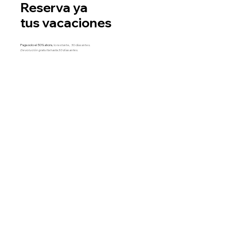
Reserva ya
tus vacaciones
Paga solo el 50% ahora
, lo restante, 30 días antes.
Devolución gratuita hasta 30 días antes.