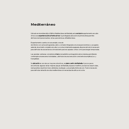
Mediterráneo
Ubicado en el emblemático Edificio Mediterráneo de Marbella, este
exclusivo
apartamento en suite
ofrece una
experiencia única frente al mar
. Su privilegiada ubicación en primera línea permite
disfrutar de impresionantes vistas panorámicas al Mediterráneo.
E
l apartamento cuenta con una amplia zona de
dormitorio con cama extragrande, salón y comedor integrados en un espacio luminoso y acogedor,
además de un baño completo en suite. La cocina, totalmente equipada, dispone de todo lo necesario
para disfrutar de una estancia cómoda tanto para escapadas cortas como para largas temporadas.
Las grandes ventanas convierten el
mar
en el auténtico protagonista de la vivienda, permitiendo
contemplar amaneceres inolvidables y disfrutar de una sensación constante de amplitud, luz y
tranquilidad.
Su
ubicación
es uno de sus mayores atractivos, en
pleno centro de Marbella
. A pocos pasos
encontrarás algunas de las mejores playas de Marbella, el paseo marítimo, exclusivos beach clubs,
restaurantes de primer nivel, cafeterías, boutiques y una amplia oferta de ocio. Todo lo necesario
para disfrutar del estilo de vida mediterráneo sin necesidad de utilizar el coche.