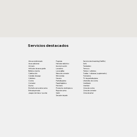
Servicios destacados
Aire acondicionado
Fogones
Servicio de streaming (Netflix)
Aseo adicional
Hervidor eléctrico
Sofá
Armario
Insonorización
Tendedero
Artículos de aseo gratis
Lavadora
Terraza
Bañera o ducha
Lavavajillas
Tetera / cafetera
Calefacción
Mesa de comedor
Toallas / sábanas (suplemento)
Canales de pago
Microondas
Tostadora
Cafetera
Nevera
TV de pantalla plana
Cocina
Pantalla plana
Utensilios de cocina
Comedor
Papel higiénico
Ventilador
Ducha
Perchero
Vestidor
Enchufe cerca de la cama
Productos de limpieza
Zona de cocina
Entrada privada
Ropa de cama
Zona de comedor
Juegos de mesa / puzles
Salón
Zona de estar
Secador de pelo