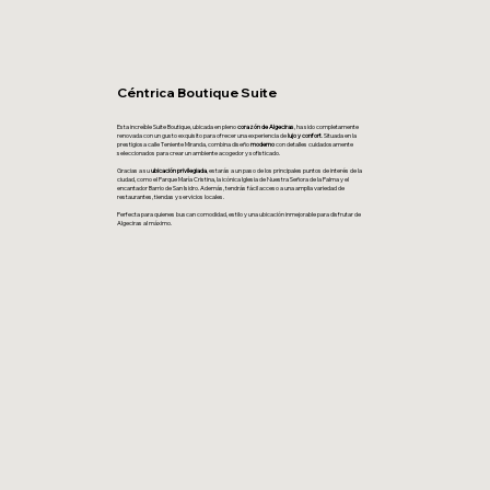
Céntrica Boutique Suite
Esta increíble Suite Boutique, ubicada en pleno
corazón de Algeciras
, ha sido completamente
renovada con un gusto exquisito para ofrecer una experiencia de
lujo y confort
. Situada en la
prestigiosa calle Teniente Miranda, combina diseño
moderno
con detalles cuidadosamente
seleccionados para crear un ambiente acogedor y sofisticado.
Gracias a su
ubicación privilegiada
, estarás a un paso de los principales puntos de interés de la
ciudad, como el Parque María Cristina, la icónica Iglesia de Nuestra Señora de la Palma y el
encantador Barrio de San Isidro. Además, tendrás fácil acceso a una amplia variedad de
restaurantes, tiendas y servicios locales.
Perfecta para quienes buscan comodidad, estilo y una ubicación inmejorable para disfrutar de
Algeciras al máximo.