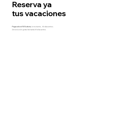
Reserva ya
tus vacaciones
Paga solo el 50% ahora
, lo restante, 30 días antes.
Devolución gratuita hasta 30 días antes.