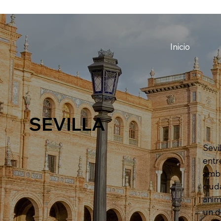
Inicio
SEVILLA
Sevi
entr
ambi
ciud
anim
un d