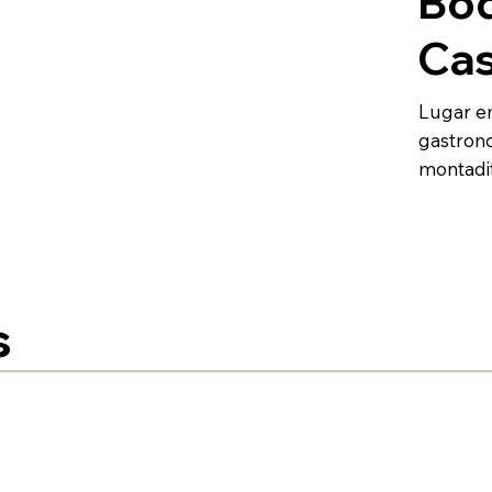
Bod
Cas
Lugar em
gastrono
montadit
s