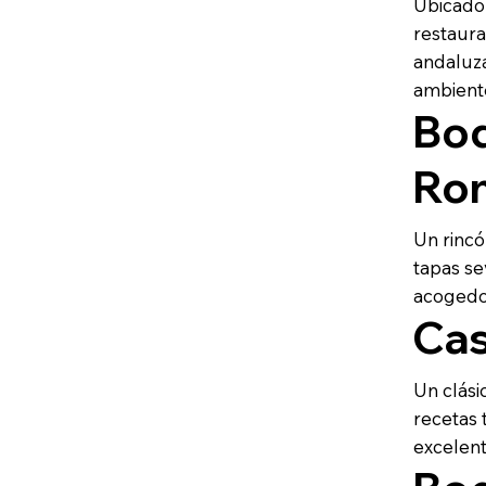
Ubicado 
restaura
andaluza
ambiente
Bod
Ro
Un rincó
tapas se
acogedor
Cas
Un clási
recetas 
excelent