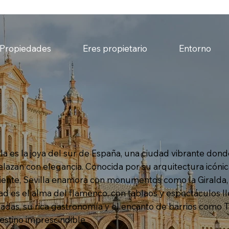
Propiedades
Eres propietario
Entorno
lla es la joya del sur de España, una ciudad vibrante dond
elazan con elegancia. Conocida por su arquitectura icónic
ente, Sevilla enamora con monumentos como la Giralda, la
ad es el alma del flamenco, con tablaos y espectáculos ll
adas, su rica gastronomía y el encanto de barrios como T
estino imprescindible.