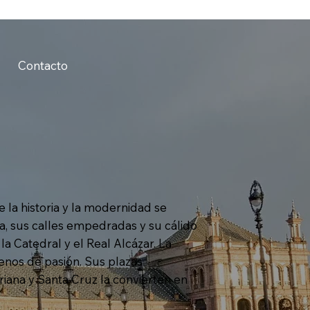
Contacto
e la historia y la modernidad se
a, sus calles empedradas y su cálido
 Catedral y el Real Alcázar. La
enos de pasión. Sus plazas
riana y Santa Cruz la convierten en