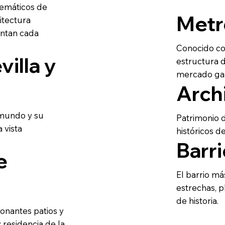
emáticos de
Metr
itectura
entan cada
Conocido com
illa y
estructura 
mercado ga
Arch
 mundo y su
Patrimonio 
 vista
históricos d
Barr
e
El barrio má
estrechas, 
de historia.
onantes patios y
y residencia de la